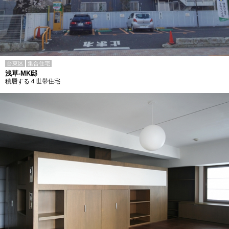
台東区
集合住宅
浅草-MK邸
積層する４世帯住宅