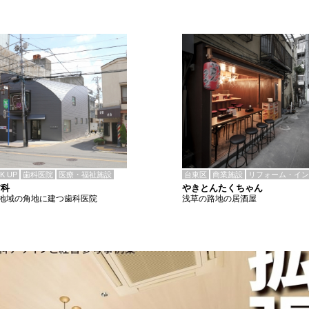
CK UP
歯科医院
医療・福祉施設
台東区
商業施設
リフォーム・イン
歯科
やきとんたくちゃん
地域の角地に建つ歯科医院
浅草の路地の居酒屋