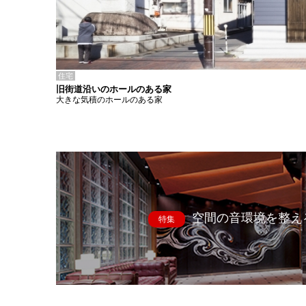
住宅
旧街道沿いのホールのある家
大きな気積のホールのある家
空間の音環境を整え
特集