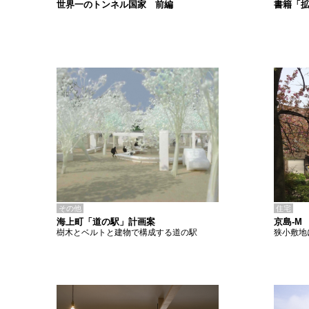
書籍「
世界一のトンネル国家 前編
その他
住宅
海上町「道の駅」計画案
京島-M
樹木とベルトと建物で構成する道の駅
狭小敷地