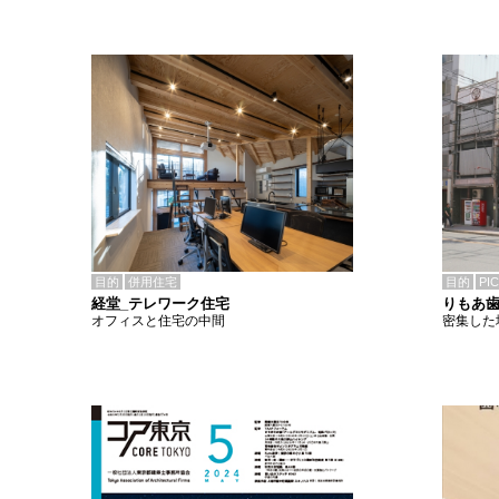
目的
併用住宅
目的
PI
経堂_テレワーク住宅
りもあ
オフィスと住宅の中間
密集した