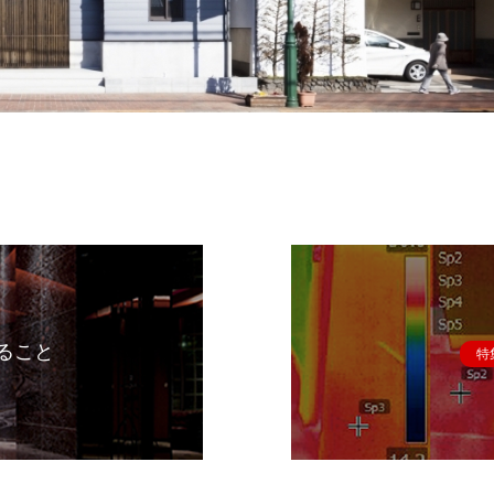
ること
特