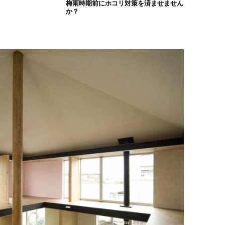
梅雨時期前にホコリ対策を済ませません
か？