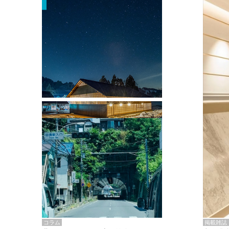
掲載雑誌・書籍
『街歩き研修「アールデコとモダニズ
ム、和風バロック」』のレポート記事が
掲載
掲載雑誌
コラム