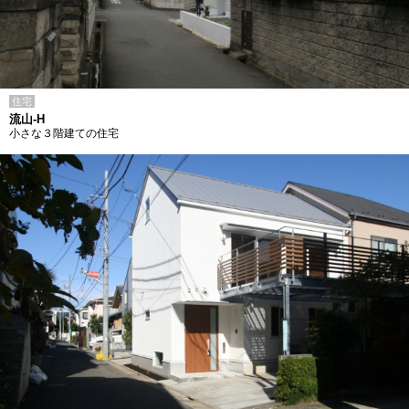
住宅
流山-H
小さな３階建ての住宅