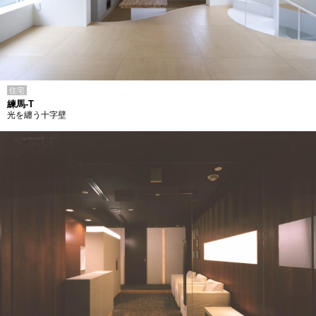
住宅
練馬-T
光を纏う十字壁