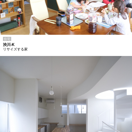
住宅
渋川-K
リサイズする家