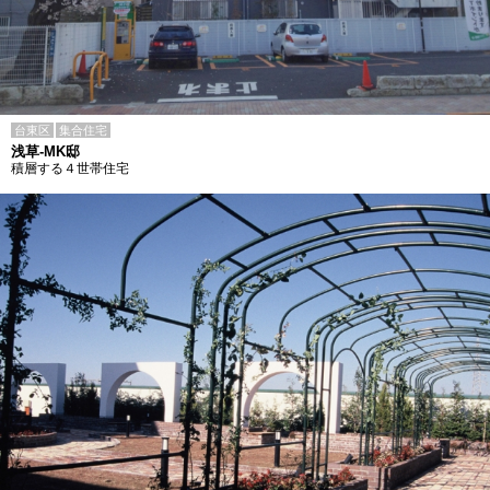
台東区
集合住宅
浅草-MK邸
積層する４世帯住宅