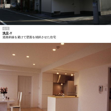
住宅
洗足-Y
道路斜線を避けて壁面を傾斜させた住宅