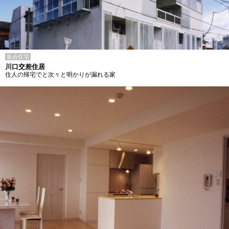
集合住宅
川口交差住居
住人の帰宅でと次々と明かりが漏れる家