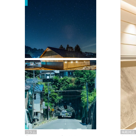
掲載雑誌・書籍
『街歩き研修「アールデコとモダニズ
ム、和風バロック」』のレポート記事が
掲載
掲載雑誌
コラム