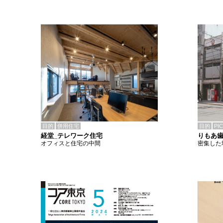
目的
併用住宅
目的
PI
経堂_テレワーク住宅
りもあ
オフィスと住宅の中間
密集した