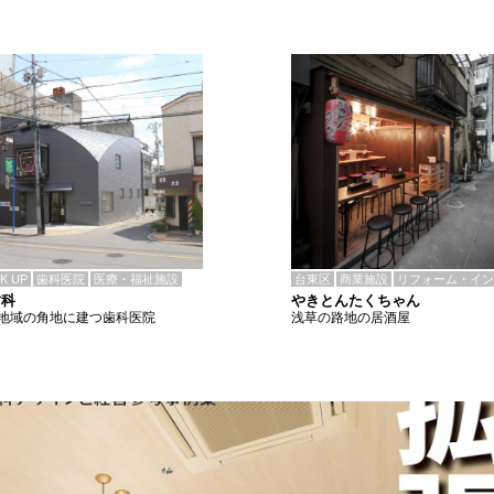
CK UP
歯科医院
医療・福祉施設
台東区
商業施設
リフォーム・イン
歯科
やきとんたくちゃん
地域の角地に建つ歯科医院
浅草の路地の居酒屋