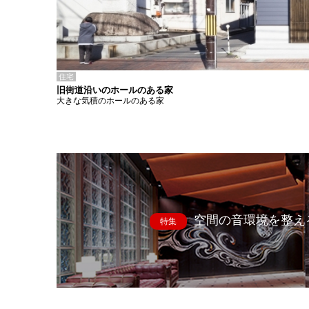
住宅
旧街道沿いのホールのある家
大きな気積のホールのある家
空間の音環境を整え
特集