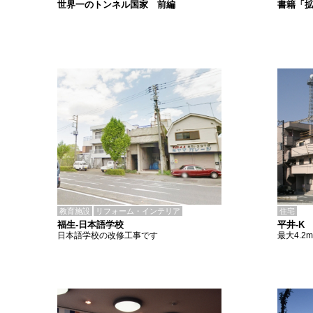
書籍「
世界一のトンネル国家 前編
教育施設
リフォーム・インテリア
住宅
福生-日本語学校
平井-K
日本語学校の改修工事です
最大4.