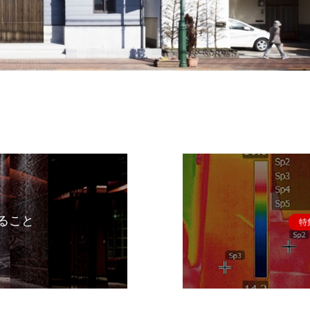
ること
特