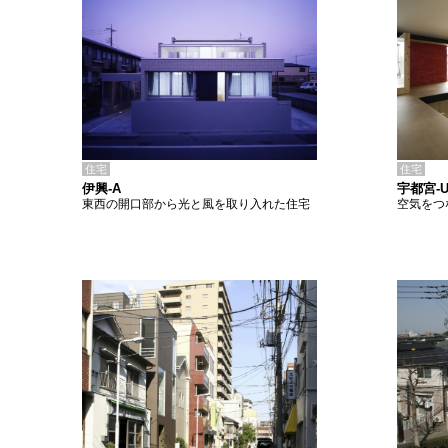
住宅
住宅
伊興-A
宇都宮-
東西の開口部から光と風を取り入れた住宅
空気をつ