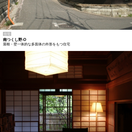
住宅
南つくし野-O
屋根・壁一体的な多面体の外形をもつ住宅