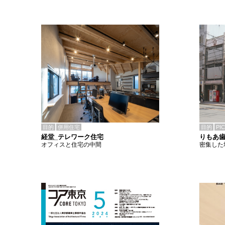
目的
併用住宅
目的
PI
経堂_テレワーク住宅
りもあ
オフィスと住宅の中間
密集した