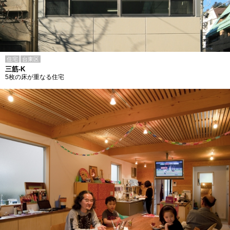
住宅
台東区
三筋-K
5枚の床が重なる住宅