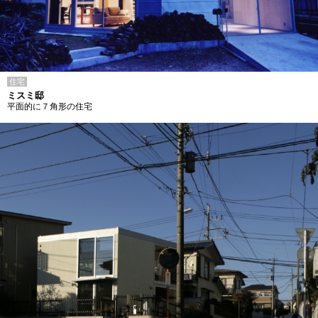
住宅
ミスミ邸
平面的に７角形の住宅