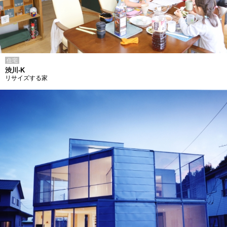
住宅
渋川-K
リサイズする家