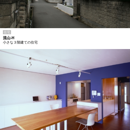
住宅
流山-H
小さな３階建ての住宅