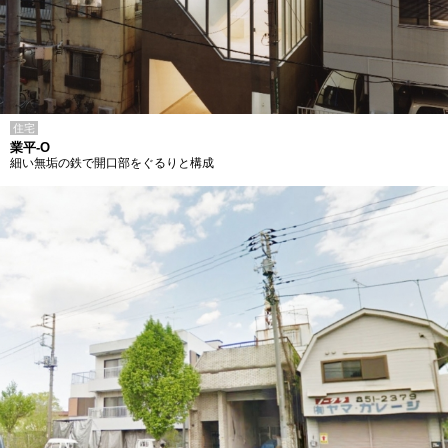
住宅
業平-O
細い無垢の鉄で開口部をぐるりと構成