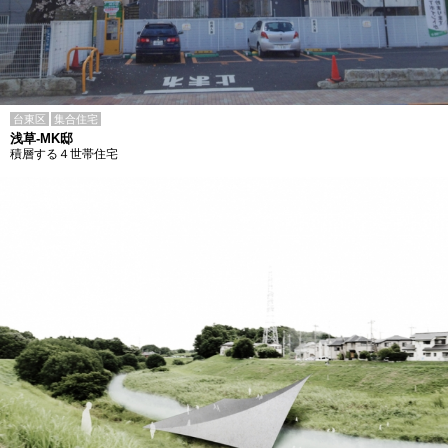
台東区
集合住宅
浅草-MK邸
積層する４世帯住宅