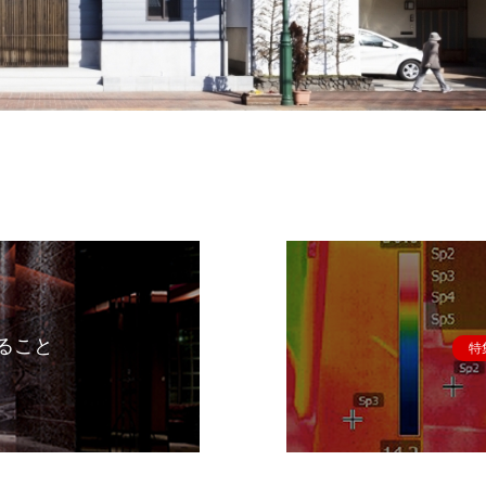
ること
特