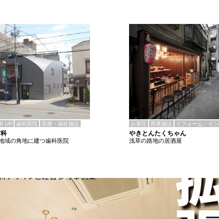
CK UP
歯科医院
医療・福祉施設
台東区
商業施設
リフォーム・イン
歯科
やきとんたくちゃん
地域の角地に建つ歯科医院
浅草の路地の居酒屋