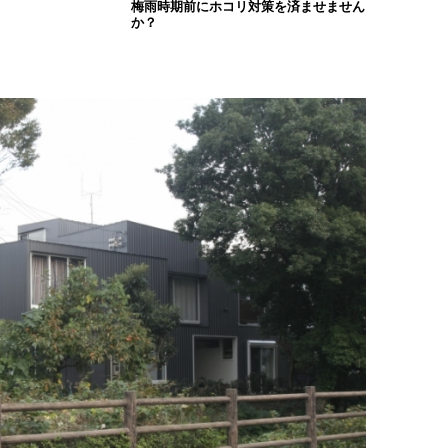
梅雨時期前にホコリ対策を済ませません
か？