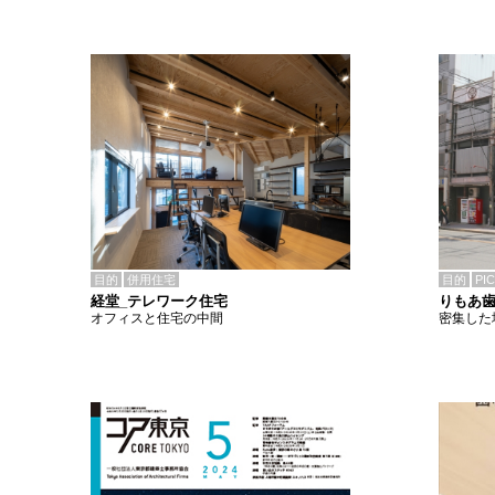
目的
併用住宅
目的
PI
経堂_テレワーク住宅
りもあ
オフィスと住宅の中間
密集した