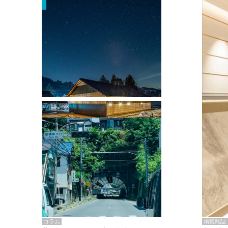
掲載雑誌・書籍
『街歩き研修「アールデコとモダニズ
ム、和風バロック」』のレポート記事が
掲載
掲載雑誌
コラム