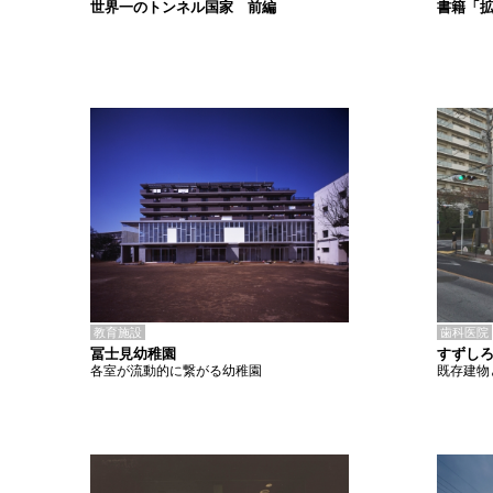
書籍「
世界一のトンネル国家 前編
教育施設
歯科医院
冨士見幼稚園
すずし
各室が流動的に繋がる幼稚園
既存建物