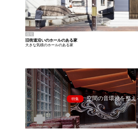
住宅
旧街道沿いのホールのある家
大きな気積のホールのある家
空間の音環境を整え
特集