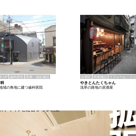
CK UP
歯科医院
医療・福祉施設
台東区
商業施設
リフォーム・イン
歯科
やきとんたくちゃん
地域の角地に建つ歯科医院
浅草の路地の居酒屋