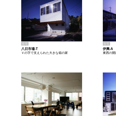
住宅
住宅
八日市場-T
伊興-A
Ｖの字で支えられた大きな箱の家
東西の開