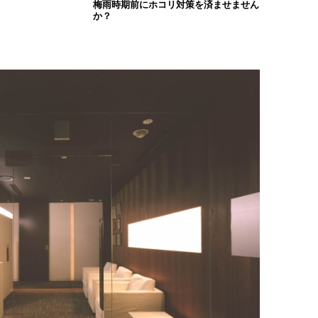
梅雨時期前にホコリ対策を済ませません
か？