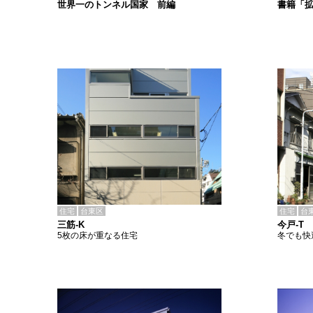
書籍「
世界一のトンネル国家 前編
住宅
台東区
住宅
台
三筋-K
今戸-T
5枚の床が重なる住宅
冬でも快