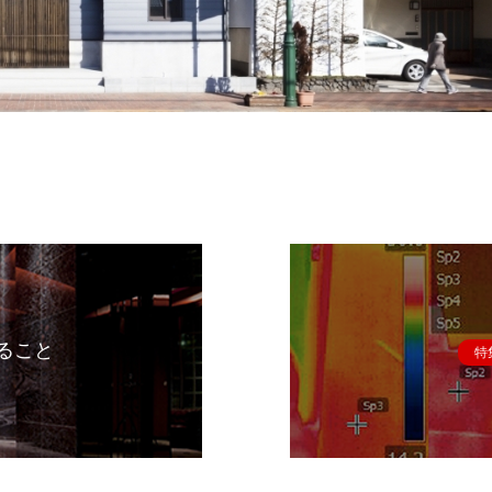
ること
特