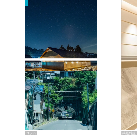
掲載雑誌・書籍
『街歩き研修「アールデコとモダニズ
ム、和風バロック」』のレポート記事が
掲載
掲載雑誌
コラム