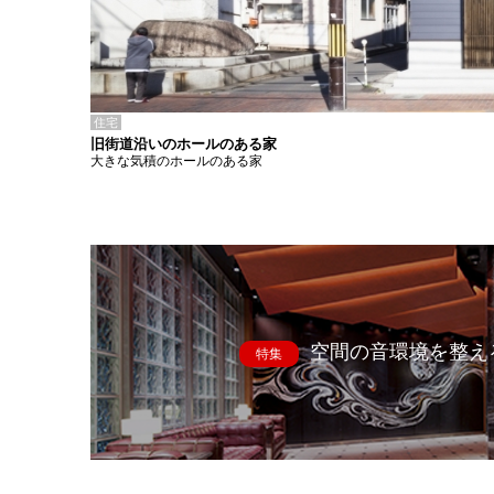
住宅
旧街道沿いのホールのある家
大きな気積のホールのある家
空間の音環境を整え
特集