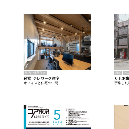
目的
併用住宅
目的
PI
経堂_テレワーク住宅
りもあ
オフィスと住宅の中間
密集した