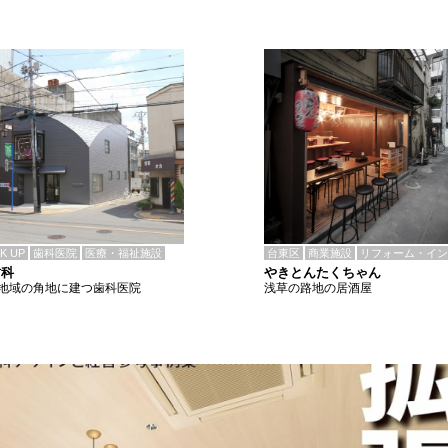
CK UP
歯科医院
医療・福祉施設
台東区
商業施設
リフォーム・イン
歯科
やきとんたくちゃん
地域の角地に建つ歯科医院
浅草の路地の居酒屋