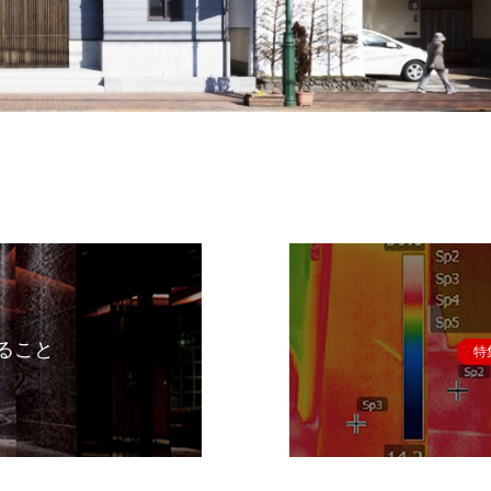
ること
特