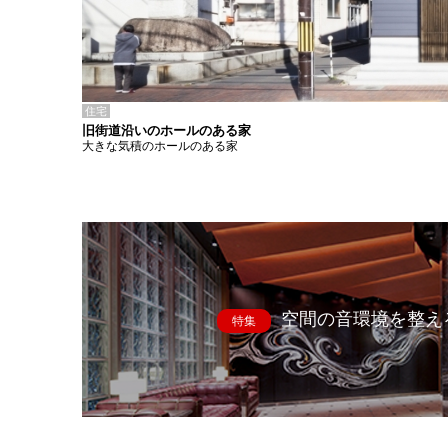
住宅
旧街道沿いのホールのある家
大きな気積のホールのある家
空間の音環境を整え
特集