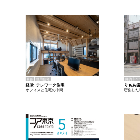
目的
併用住宅
目的
PI
経堂_テレワーク住宅
りもあ
オフィスと住宅の中間
密集した