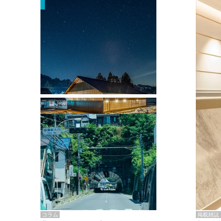
掲載雑誌・書籍
『街歩き研修「アールデコとモダニズ
ム、和風バロック」』のレポート記事が
掲載
掲載雑誌
コラム