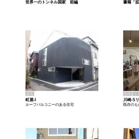
書籍「
世界一のトンネル国家 前編
住宅
住宅
リ
町屋-I
川崎-S
ルーフバルコニーのある住宅
既存のも