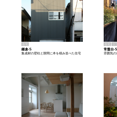
住宅
住宅
リ
鎌倉-S
常盤台-
集成材の壁柱と隙間に本を積み並べた住宅
雰囲気の