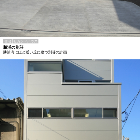
住宅
セカンドハウス
勝浦の別荘
勝浦湾にほど近い丘に建つ別荘の計画