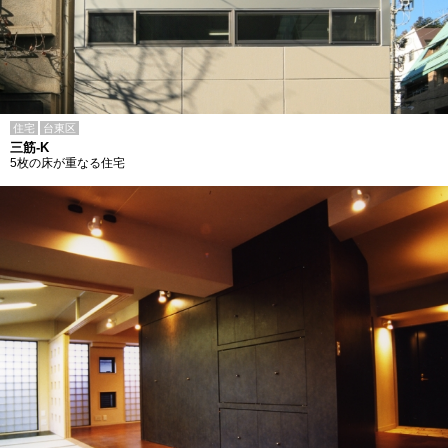
住宅
台東区
三筋-K
5枚の床が重なる住宅