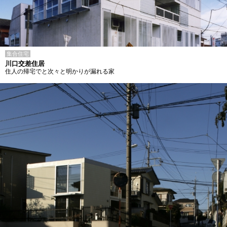
集合住宅
川口交差住居
住人の帰宅でと次々と明かりが漏れる家