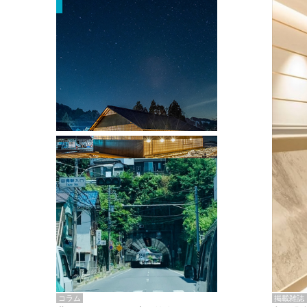
掲載雑誌・書籍
『街歩き研修「アールデコとモダニズ
ム、和風バロック」』のレポート記事が
掲載
掲載雑誌
コラム