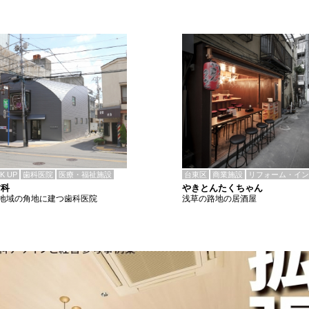
CK UP
歯科医院
医療・福祉施設
台東区
商業施設
リフォーム・イン
歯科
やきとんたくちゃん
地域の角地に建つ歯科医院
浅草の路地の居酒屋