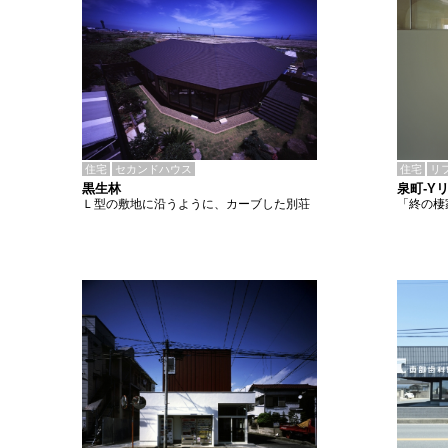
住宅
セカンドハウス
住宅
リ
黒生林
泉町-Y
Ｌ型の敷地に沿うように、カーブした別荘
「終の棲