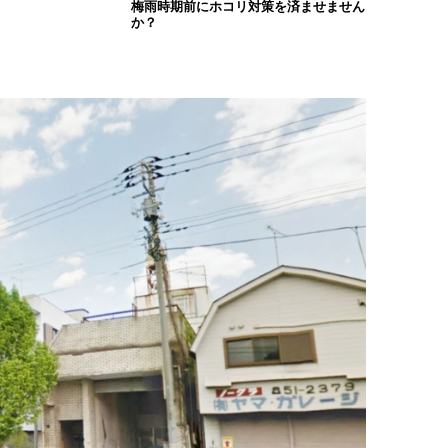
梅雨時期前にホコリ対策を済ませません
か？