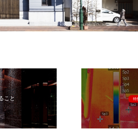
ること
特