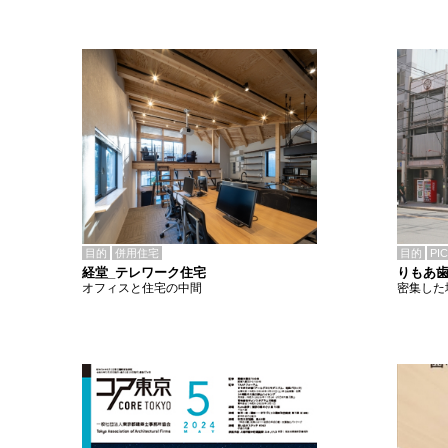
目的
併用住宅
目的
PI
経堂_テレワーク住宅
りもあ
オフィスと住宅の中間
密集した