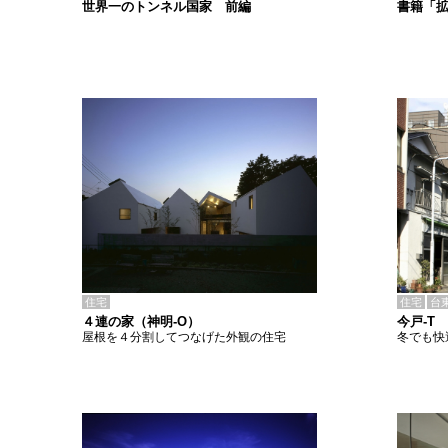
書籍「
世界一のトンネル国家 前編
住宅
住宅
台
４連の家（神明-O）
今戸-T
屋根を４分割してつなげた外観の住宅
冬でも快