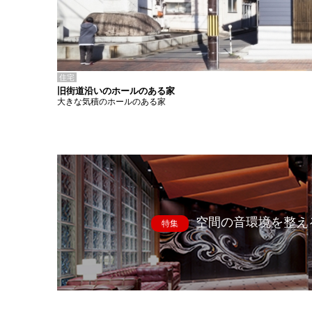
住宅
旧街道沿いのホールのある家
大きな気積のホールのある家
空間の音環境を整え
特集