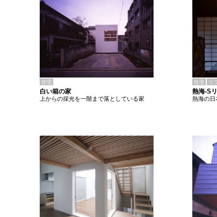
住宅
住宅
リ
白い箱の家
熱海-S
上からの採光を一階まで落としている家
熱海の日