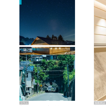
掲載雑誌・書籍
『街歩き研修「アールデコとモダニズ
ム、和風バロック」』のレポート記事が
掲載
掲載雑誌
コラム