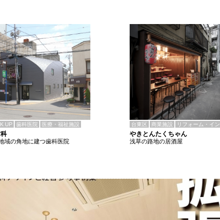
CK UP
歯科医院
医療・福祉施設
台東区
商業施設
リフォーム・イン
歯科
やきとんたくちゃん
地域の角地に建つ歯科医院
浅草の路地の居酒屋