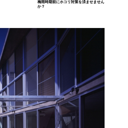
梅雨時期前にホコリ対策を済ませません
か？