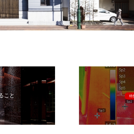
ること
特