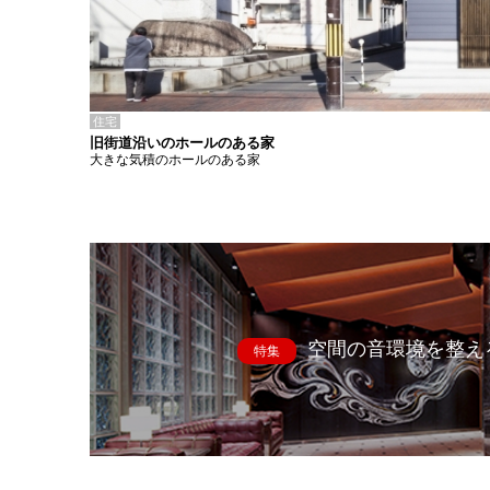
住宅
旧街道沿いのホールのある家
大きな気積のホールのある家
空間の音環境を整え
特集