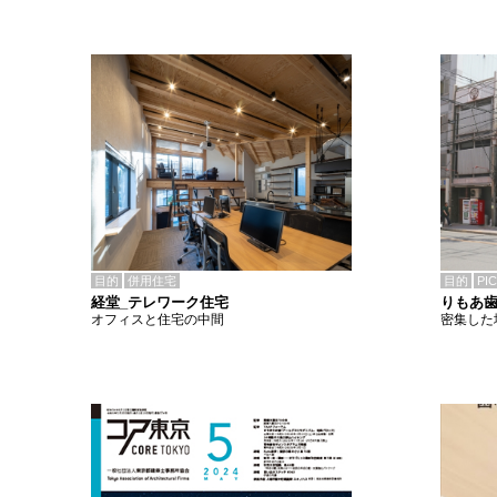
目的
併用住宅
目的
PI
経堂_テレワーク住宅
りもあ
オフィスと住宅の中間
密集した