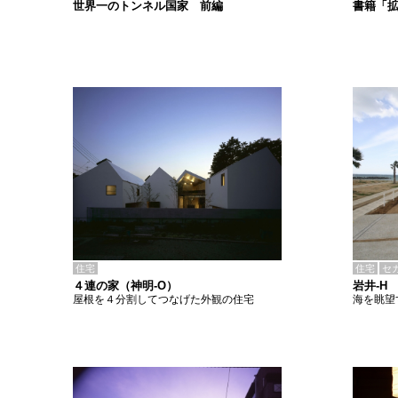
書籍「
世界一のトンネル国家 前編
住宅
住宅
セ
４連の家（神明-O）
岩井-H
屋根を４分割してつなげた外観の住宅
海を眺望