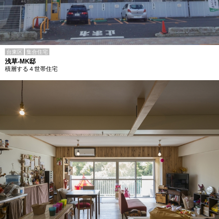
台東区
集合住宅
浅草-MK邸
積層する４世帯住宅