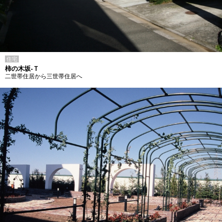
住宅
柿の木坂-Ｔ
二世帯住居から三世帯住居へ