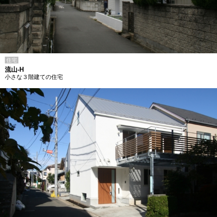
住宅
流山-H
小さな３階建ての住宅