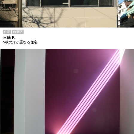
住宅
台東区
三筋-K
5枚の床が重なる住宅