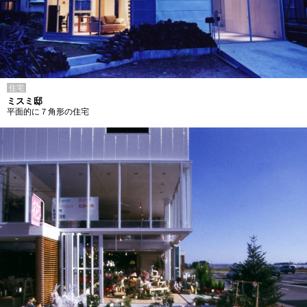
住宅
ミスミ邸
平面的に７角形の住宅