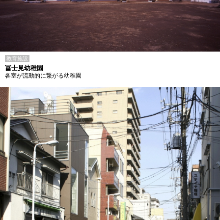
教育施設
冨士見幼稚園
各室が流動的に繋がる幼稚園