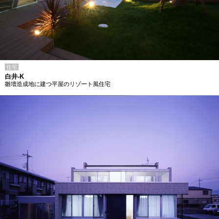
住宅
白井-K
雛壇造成地に建つ平屋のリゾート風住宅