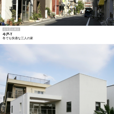
住宅
台東区
今戸-T
冬でも快適な三人の家