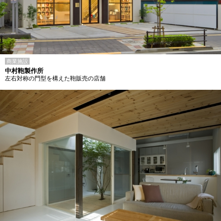
商業施設
中村鞄製作所
左右対称の門型を構えた鞄販売の店舗