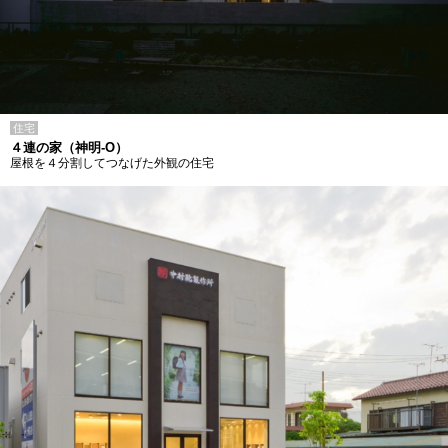
住宅
４連の家（神明-O）
屋根を４分割してつなげた外観の住宅