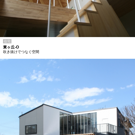
住宅
東ヶ丘-O
吹き抜けでつなぐ空間