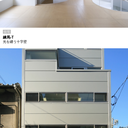
住宅
練馬-T
光を纏う十字壁