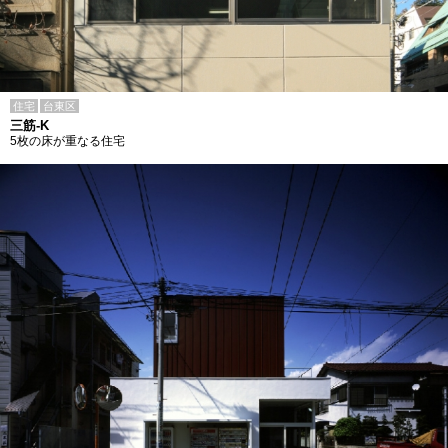
住宅
台東区
三筋-K
5枚の床が重なる住宅