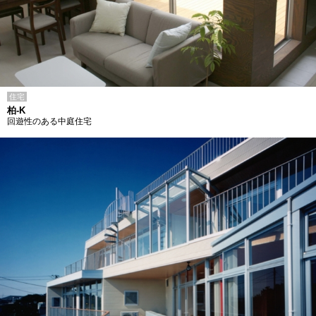
住宅
柏-K
回遊性のある中庭住宅