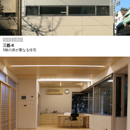
住宅
台東区
三筋-K
5枚の床が重なる住宅