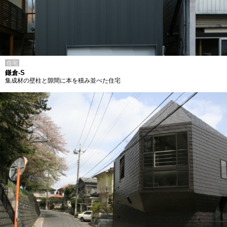
住宅
鎌倉-S
集成材の壁柱と隙間に本を積み並べた住宅