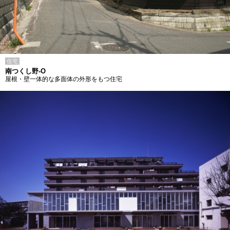
住宅
南つくし野-O
屋根・壁一体的な多面体の外形をもつ住宅