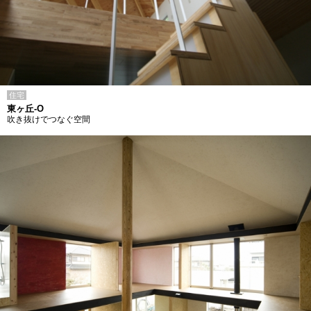
住宅
東ヶ丘-O
吹き抜けでつなぐ空間