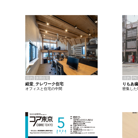
目的
併用住宅
目的
PI
経堂_テレワーク住宅
りもあ
オフィスと住宅の中間
密集した