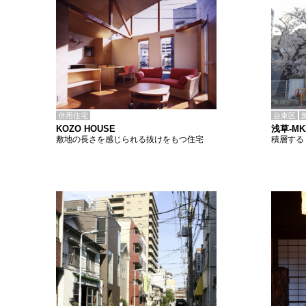
併用住宅
台東区
KOZO HOUSE
浅草-M
敷地の長さを感じられる抜けをもつ住宅
積層する