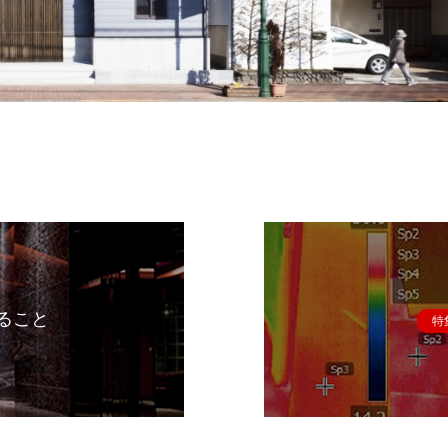
ること
特