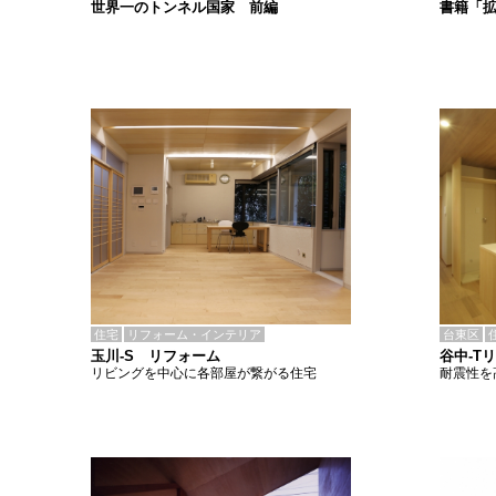
書籍「
世界一のトンネル国家 前編
住宅
リフォーム・インテリア
台東区
玉川-S リフォーム
谷中-T
リビングを中心に各部屋が繋がる住宅
耐震性を