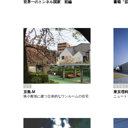
書籍「
世界一のトンネル国家 前編
住宅
教育施設
京島-M
東京理
狭小敷地に建つ立体的なワンルームの住宅
ニュート