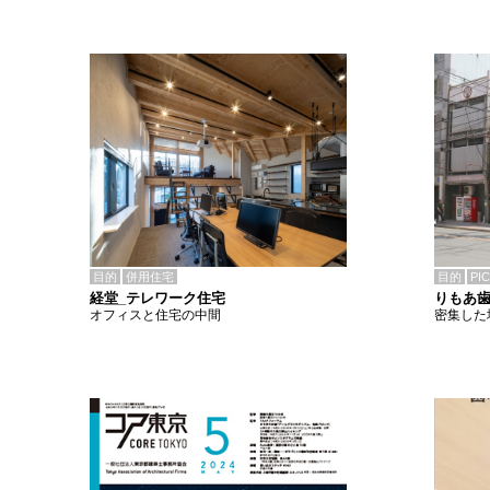
目的
併用住宅
目的
PI
経堂_テレワーク住宅
りもあ
オフィスと住宅の中間
密集した