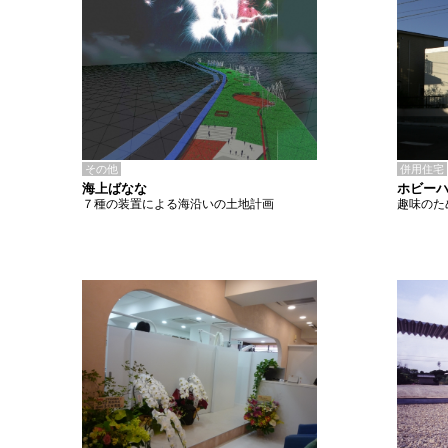
その他
併用住宅
海上ばなな
ホビー
７種の装置による海沿いの土地計画
趣味のた