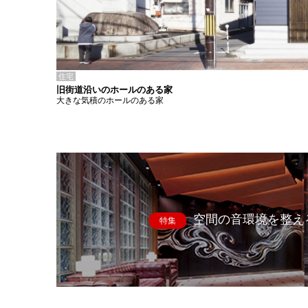
住宅
旧街道沿いのホールのある家
大きな気積のホールのある家
空間の音環境を整え
特集