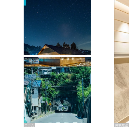
掲載雑誌・書籍
『街歩き研修「アールデコとモダニズ
ム、和風バロック」』のレポート記事が
掲載
掲載雑誌
コラム