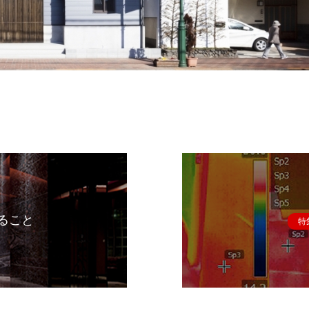
ること
特