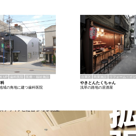
CK UP
歯科医院
医療・福祉施設
台東区
商業施設
リフォーム・イン
歯科
やきとんたくちゃん
地域の角地に建つ歯科医院
浅草の路地の居酒屋