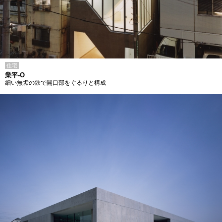
住宅
業平-O
細い無垢の鉄で開口部をぐるりと構成