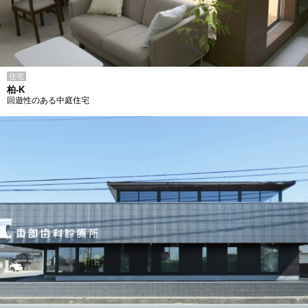
住宅
柏-K
回遊性のある中庭住宅