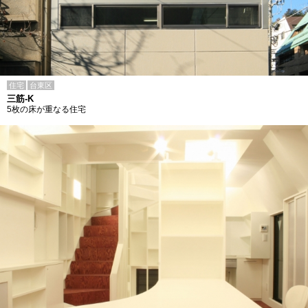
住宅
台東区
三筋-K
5枚の床が重なる住宅