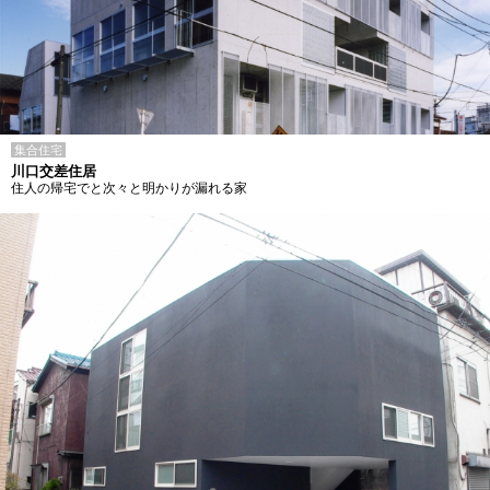
集合住宅
川口交差住居
住人の帰宅でと次々と明かりが漏れる家