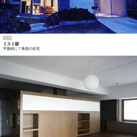
住宅
ミスミ邸
平面的に７角形の住宅