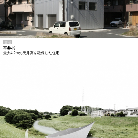
住宅
平井-K
最大4.2mの天井高を確保した住宅