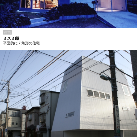
住宅
ミスミ邸
平面的に７角形の住宅