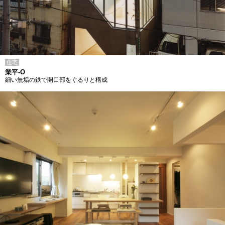
住宅
業平-O
細い無垢の鉄で開口部をぐるりと構成