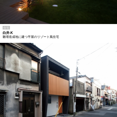
住宅
白井-K
雛壇造成地に建つ平屋のリゾート風住宅