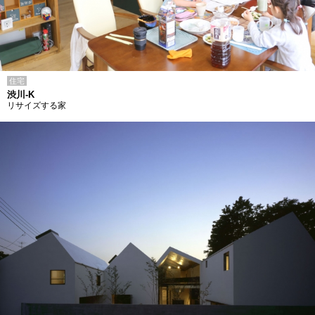
住宅
渋川-K
リサイズする家