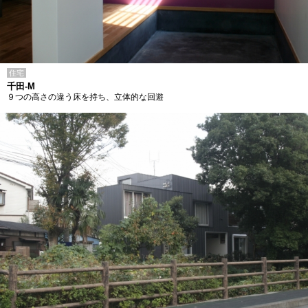
住宅
千田-M
９つの高さの違う床を持ち、立体的な回遊