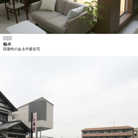
住宅
柏-K
回遊性のある中庭住宅