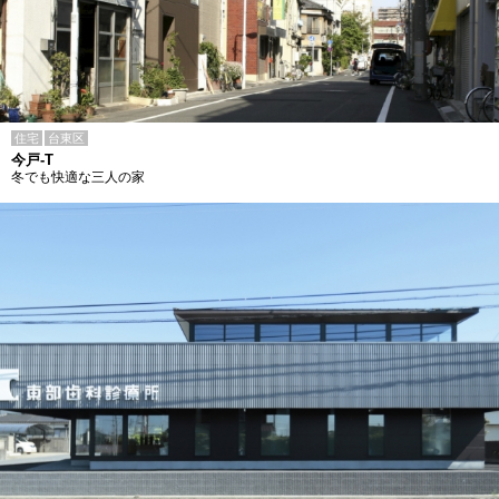
住宅
台東区
今戸-T
冬でも快適な三人の家