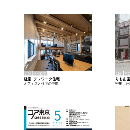
目的
併用住宅
目的
PI
経堂_テレワーク住宅
りもあ
オフィスと住宅の中間
密集した