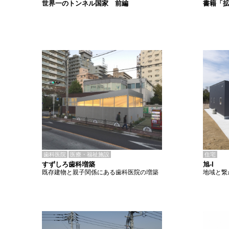
書籍「
世界一のトンネル国家 前編
歯科医院
医療・福祉施設
住宅
すずしろ歯科増築
旭-I
既存建物と親子関係にある歯科医院の増築
地域と繋