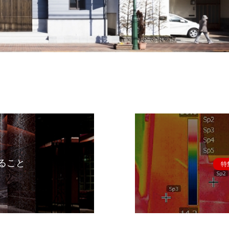
ること
特