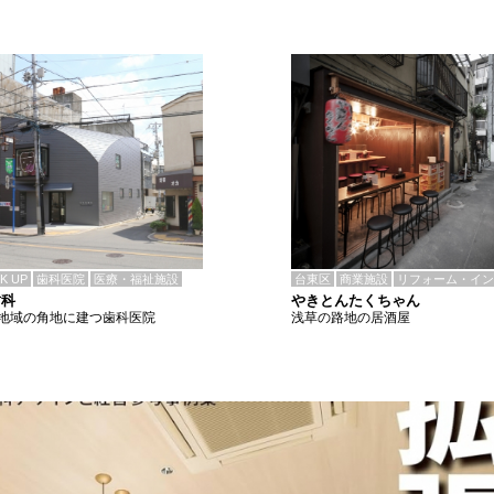
CK UP
歯科医院
医療・福祉施設
台東区
商業施設
リフォーム・イン
歯科
やきとんたくちゃん
地域の角地に建つ歯科医院
浅草の路地の居酒屋