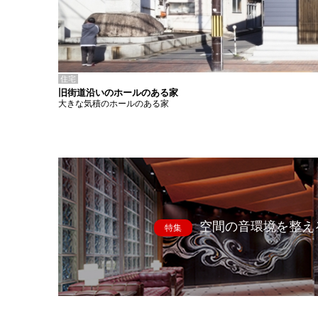
住宅
旧街道沿いのホールのある家
大きな気積のホールのある家
空間の音環境を整え
特集