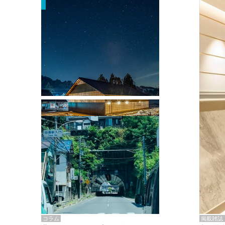
掲載雑誌・書籍
『街歩き研修「アールデコとモダニズ
ム、和風バロック」』のレポート記事が
掲載
掲載雑誌
コラム