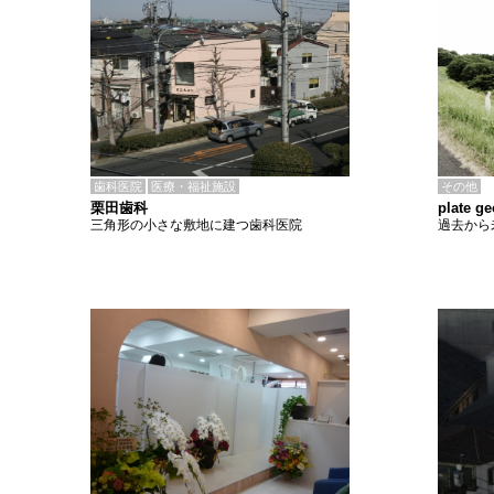
歯科医院
医療・福祉施設
その他
栗田歯科
plate 
三角形の小さな敷地に建つ歯科医院
過去から