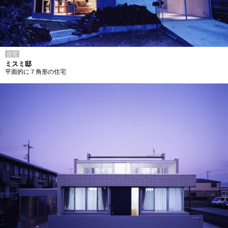
住宅
ミスミ邸
平面的に７角形の住宅