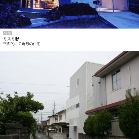
住宅
ミスミ邸
平面的に７角形の住宅