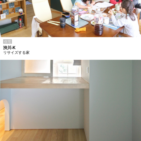
住宅
渋川-K
リサイズする家