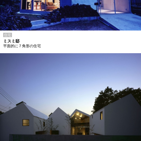
住宅
ミスミ邸
平面的に７角形の住宅