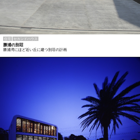
住宅
セカンドハウス
勝浦の別荘
勝浦湾にほど近い丘に建つ別荘の計画