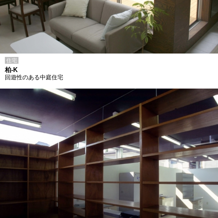
住宅
柏-K
回遊性のある中庭住宅