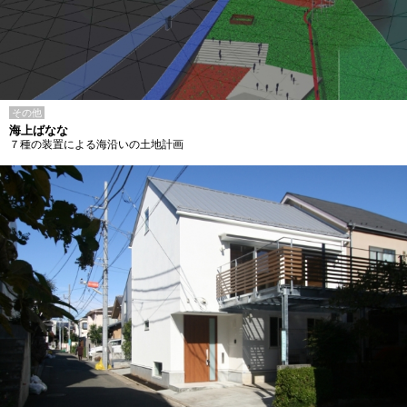
その他
海上ばなな
７種の装置による海沿いの土地計画