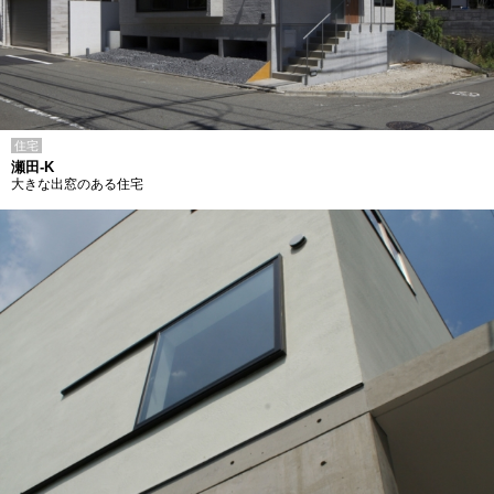
住宅
瀬田-K
大きな出窓のある住宅