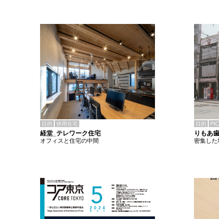
目的
併用住宅
目的
PI
経堂_テレワーク住宅
りもあ
オフィスと住宅の中間
密集した