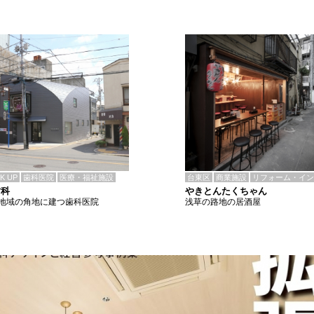
CK UP
歯科医院
医療・福祉施設
台東区
商業施設
リフォーム・イン
歯科
やきとんたくちゃん
地域の角地に建つ歯科医院
浅草の路地の居酒屋