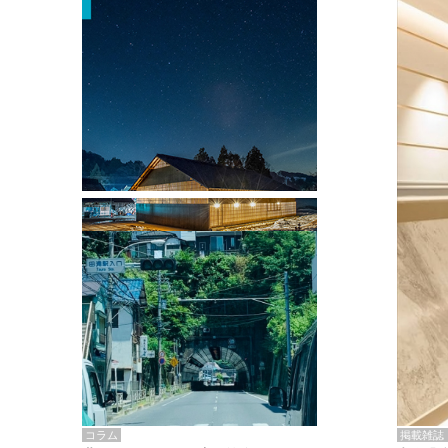
掲載雑誌・書籍
『街歩き研修「アールデコとモダニズ
ム、和風バロック」』のレポート記事が
掲載
掲載雑誌
コラム