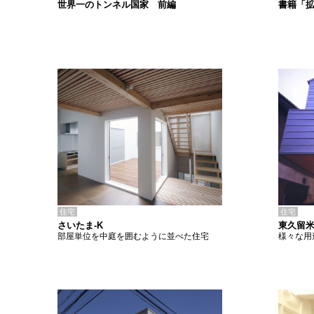
書籍「
世界一のトンネル国家 前編
住宅
住宅
さいたま-K
東久留米
部屋単位を中庭を囲むように並べた住宅
様々な用