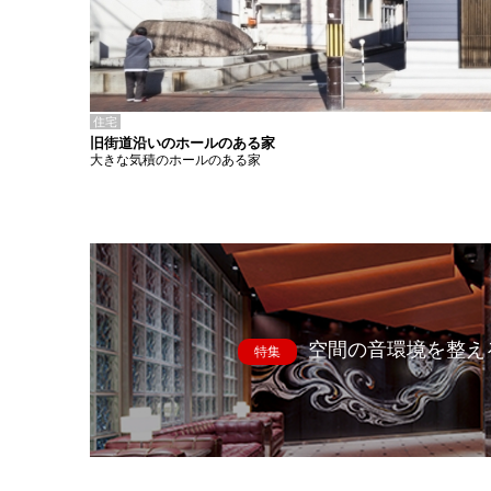
住宅
旧街道沿いのホールのある家
大きな気積のホールのある家
空間の音環境を整え
特集