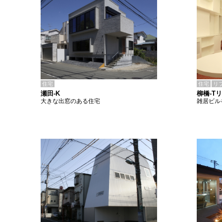
住宅
住宅
リ
瀬田-K
柳橋-T
大きな出窓のある住宅
雑居ビル