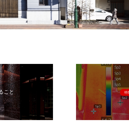
ること
特