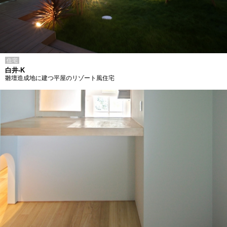
住宅
白井-K
雛壇造成地に建つ平屋のリゾート風住宅