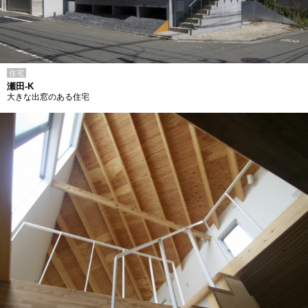
住宅
瀬田-K
大きな出窓のある住宅