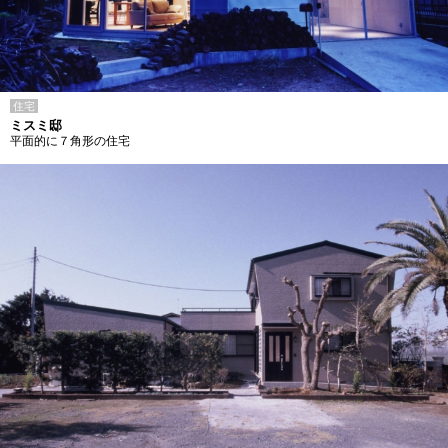
住宅
ミスミ邸
平面的に７角形の住宅