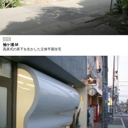
住宅
袖ケ浦-M
高床式の床下を生かした立体平屋住宅