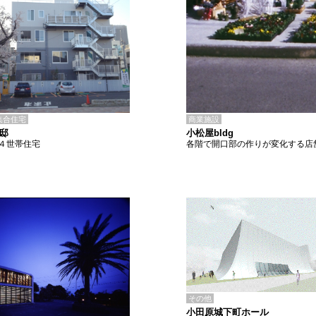
商業施設
集合住宅
小松屋bldg
K邸
各階で開口部の作りが変化する店
４世帯住宅
その他
小田原城下町ホール