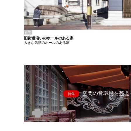
住宅
旧街道沿いのホールのある家
大きな気積のホールのある家
空間の音環境を整え
特集