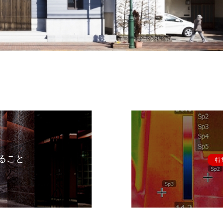
ること
特