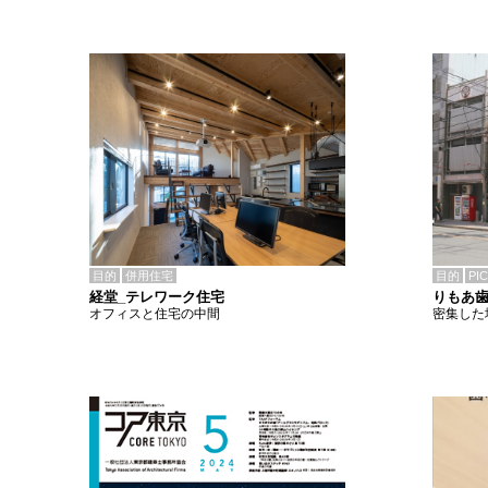
目的
併用住宅
目的
PI
経堂_テレワーク住宅
りもあ
オフィスと住宅の中間
密集した