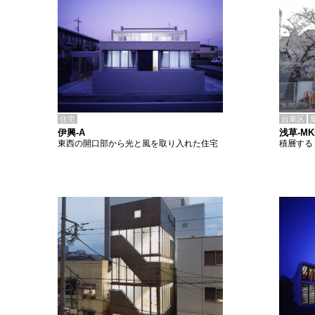
住宅
台東区
伊興-A
浅草-M
東西の開口部から光と風を取り入れた住宅
積層する