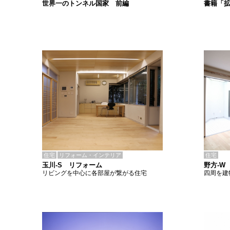
書籍「
世界一のトンネル国家 前編
住宅
リフォーム・インテリア
住宅
玉川-S リフォーム
野方-W
リビングを中心に各部屋が繋がる住宅
四周を建