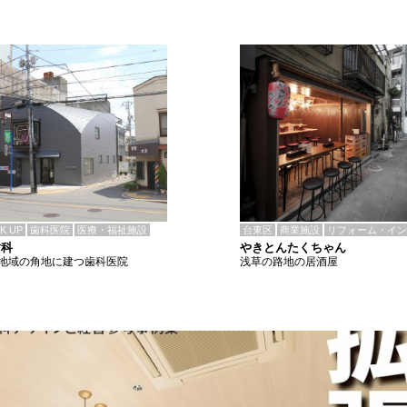
CK UP
歯科医院
医療・福祉施設
台東区
商業施設
リフォーム・イン
歯科
やきとんたくちゃん
地域の角地に建つ歯科医院
浅草の路地の居酒屋