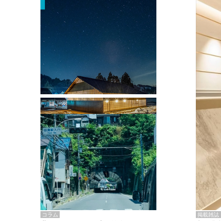
掲載雑誌・書籍
『街歩き研修「アールデコとモダニズ
ム、和風バロック」』のレポート記事が
掲載
掲載雑誌
コラム