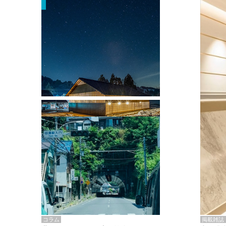
掲載雑誌・書籍
『街歩き研修「アールデコとモダニズ
ム、和風バロック」』のレポート記事が
掲載
掲載雑誌
コラム