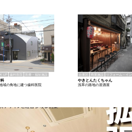
CK UP
歯科医院
医療・福祉施設
台東区
商業施設
リフォーム・イン
歯科
やきとんたくちゃん
地域の角地に建つ歯科医院
浅草の路地の居酒屋