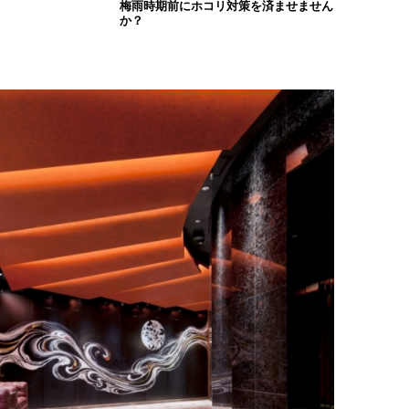
梅雨時期前にホコリ対策を済ませません
か？