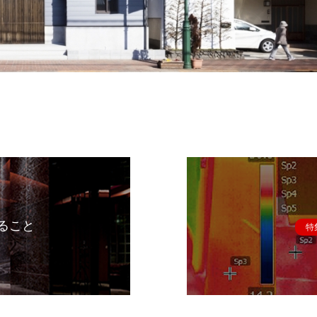
ること
特