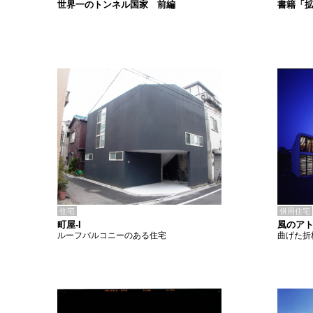
書籍「
世界一のトンネル国家 前編
住宅
併用住宅
町屋-I
風のア
ルーフバルコニーのある住宅
曲げた折