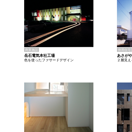
商業施設
併用住宅
岳石電気本社工場
あさがや
色を使ったファサードデザイン
２層見え