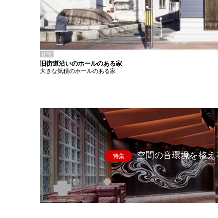
住宅
旧街道沿いのホールのある家
大きな気積のホールのある家
空間の音環境を整え
特集