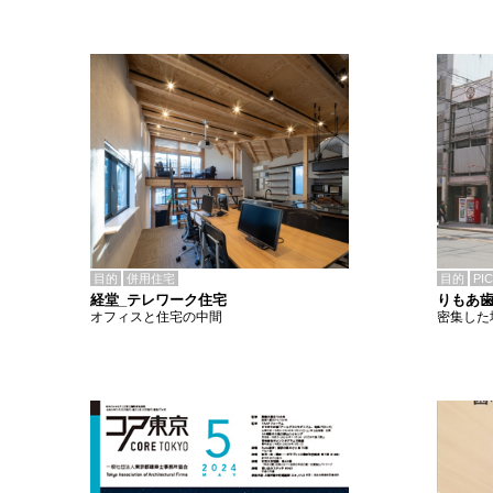
目的
併用住宅
目的
PI
経堂_テレワーク住宅
りもあ
オフィスと住宅の中間
密集した