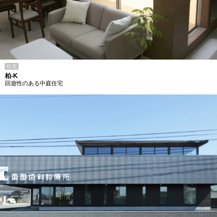
住宅
柏-K
回遊性のある中庭住宅